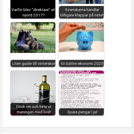
Varför blev ”direktare” ett
Svenskarna handlar
nyord 2017?
billigare klappar på nätet
Liten guide till vinterskor
En bättre ekonomi 2020
Drick vin och lista ut
meningen med livet
Spara pengar i jul