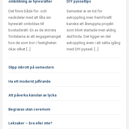
ombildning av hyresrätter
DIY pysseltips
Det finns både för- och
Semester är en tid för
nackdelar med att låta sin
avkoppling men framförallt
hyresrätt ombildas till
kanske att återuppta projekt
bostadsrätt. En av de största
som blivit startade men aldrig
fördelarna är att engagemanget
slutförda. Det ligger en del
hos de som bor i fastigheten
avkoppling även i att sätta igång
ökar vilket […]
med DIY-pyssel. […]
Slipp inbrott på semestern
Ha ett modernt julfirande
Att påverka känslan av lycka
Begravas utan ceremoni
Leksaker – bra eller inte?