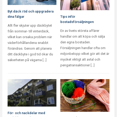
Byt däck i tid och uppgradera
dina fälgar
Tips inför
bostadsförsäljningen
Allt fler skjuter upp däckbytet
En av livets största affärer
från sommar- till vinterdäck,
handlar om att köpa och sälja
vilket kan orsaka problem när
den egna bostaden.
väderförhållandena snabbt
Försäljningen handlar ofta om
förändras. Genom att planera
miljonbelopp vilket gör att det är
ditt däckbyte i god tid ökar du
mycket viktigt att avtal och
säkerheten på vägarna […]
pengatransaktioner […]
För- och nackdelar med