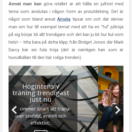
Annat man kan
göra istället är att hålla en julfest med
tema som anslutas i någon form av prisutdelning. Det är
något som bland annat
Amelia
tipsar om och där skriver
man om hur till exempel temat med att ha en ”ful” jultröja
på sig börjar bli allt trendigare och det kan ju bli hur kul som
helst – titta bara på detta klipp från Bridget Jones där Mark
Darcy bär sin fula tröja (det är nämligen han som är
huvudkällan till den här roliga trenden).
Att hantera
"tweens"
”Tweens” – en person
som är mellan barndomen
och tonåren, den vanliga
åldern brukar specificeras
mellan 10-12 år.