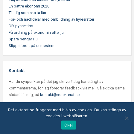
En bättre ekonomi 2020
Till dig som ska ta lån
För- och nackdelar med ombildning av hyresrätter
DIY pysseltips
Få ordning på ekonomin efter jul
Spara pengar i jul
Slipp inbrott på semestern
Kontakt
Har du synpunkter på det jag skriver? Jag har stängt av
kommentarerna, för jag föredrar feedback via mejl. Så skicka gärna
sådant till mig, på
kontakt@reflekterat.se
.
Reflekterat.se fungerar med hjälp av cookies. Du kan stänga av
cookies i webbläsaren.
Okej