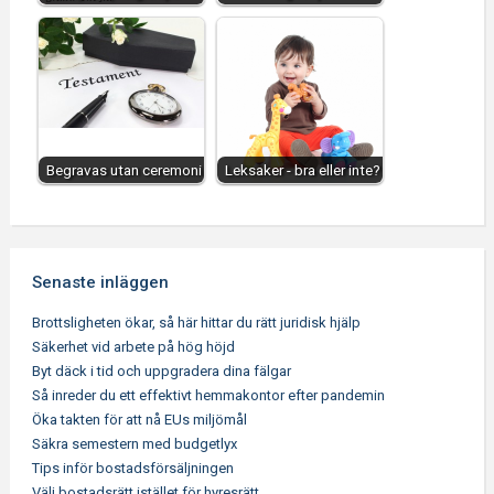
Begravas utan ceremoni
Leksaker - bra eller inte?
Senaste inläggen
Brottsligheten ökar, så här hittar du rätt juridisk hjälp
Säkerhet vid arbete på hög höjd
Byt däck i tid och uppgradera dina fälgar
Så inreder du ett effektivt hemmakontor efter pandemin
Öka takten för att nå EUs miljömål
Säkra semestern med budgetlyx
Tips inför bostadsförsäljningen
Välj bostadsrätt istället för hyresrätt