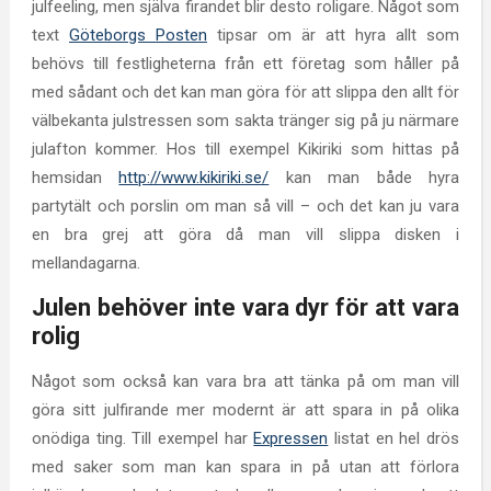
julfeeling, men själva firandet blir desto roligare. Något som
text
Göteborgs Posten
tipsar om är att hyra allt som
behövs till festligheterna från ett företag som håller på
med sådant och det kan man göra för att slippa den allt för
välbekanta julstressen som sakta tränger sig på ju närmare
julafton kommer. Hos till exempel Kikiriki som hittas på
hemsidan
http://www.kikiriki.se/
kan man både hyra
partytält och porslin om man så vill – och det kan ju vara
en bra grej att göra då man vill slippa disken i
mellandagarna.
Julen behöver inte vara dyr för att vara
rolig
Något som också kan vara bra att tänka på om man vill
göra sitt julfirande mer modernt är att spara in på olika
onödiga ting. Till exempel har
Expressen
listat en hel drös
med saker som man kan spara in på utan att förlora