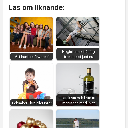
Läs om liknande:
Högintensiv träning
Att hantera "tweens"
trendigast just nu
Drick vin och lista ut
Leksaker - bra eller inte?
meningen med livet