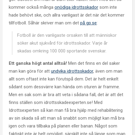
kommer också många
onödiga idrottsskador
som inte
hade behövt ske, och allra vanligast är det när det kommer
tillfotboll. Såhär skriver man om det
på gp.se
:
Fotboll är den vanligaste orsaken till att människor
söker akut sjukvård för idrottsskador. Varje år
skadas omkring 100 000 sportande svenskar.
Ett ganska högt antal alltså!
Men det finns en del saker
man kan göra för att
undvika idrottsskador
, även om man
allt som oftast inte kan förutspå dem. Det är helt enkelt
sådant som dessvärre kan hända om oturen är framme.
Men en sak som är bra att veta i sådana fall, det är att det
finns ställen som idrottsskadeexperten.se! Med
Idrottsexperten så kan man få bra hjälp med rehabilitering
av sin skada så att man så snabbt som möjligt kan må bra
igen och vara tillbaka på planen eller banan. Något som
faktiskt inte är helt omöjligt, särskilt inte så länge som man