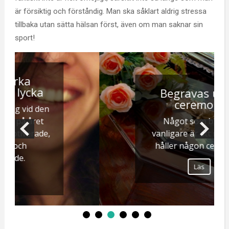
är försiktig och förståndig. Man ska såklart aldrig stressa
tillbaka utan sätta hälsan först, även om man saknar sin
sport!
Begravas utan
ceremoni
Något som blir allt
vanligare är att man inte
håller någon ceremoni.
Läs