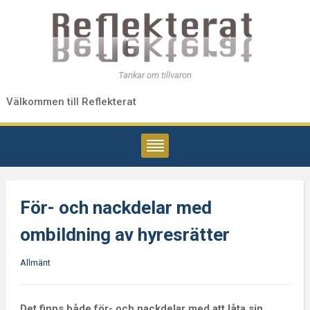
Tankar om tillvaron
Välkommen till Reflekterat
För- och nackdelar med
ombildning av hyresrätter
Allmänt
Det finns både för- och nackdelar med att låta sin