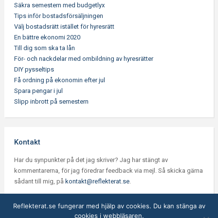
Säkra semestern med budgetlyx
Tips inför bostadsförsäljningen
Välj bostadsrätt istället för hyresrätt
En bättre ekonomi 2020
Till dig som ska ta lån
För- och nackdelar med ombildning av hyresrätter
DIY pysseltips
Få ordning på ekonomin efter jul
Spara pengar i jul
Slipp inbrott på semestern
Kontakt
Har du synpunkter på det jag skriver? Jag har stängt av
kommentarerna, för jag föredrar feedback via mejl. Så skicka gärna
sådant till mig, på
kontakt@reflekterat.se
.
Reflekterat.se fungerar med hjälp av cookies. Du kan stänga av
cookies i webbläsaren.