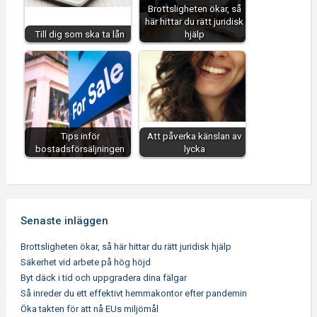
Brottsligheten ökar, så
här hittar du rätt juridisk
Till dig som ska ta lån
hjälp
Tips inför
Att påverka känslan av
bostadsförsäljningen
lycka
Senaste inläggen
Brottsligheten ökar, så här hittar du rätt juridisk hjälp
Säkerhet vid arbete på hög höjd
Byt däck i tid och uppgradera dina fälgar
Så inreder du ett effektivt hemmakontor efter pandemin
Öka takten för att nå EUs miljömål